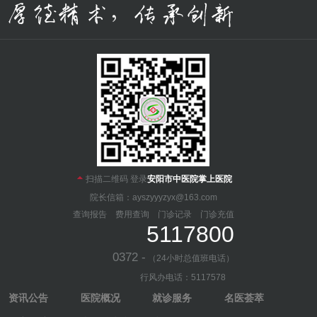

扫描二维码 登录
安阳市中医院掌上医院
院长信箱：ayszyyyzyx@163.com
查询报告
费用查询
门诊记录
门诊充值
5117800
0372 -
（24小时总值班电话）
行风办电话：5117578
资讯公告
医院概况
就诊服务
名医荟萃