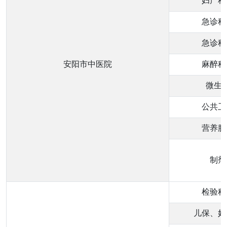
妇产科
急诊科
急诊科
安阳市中医院
麻醉科
微生
公共卫
营养膳
制剂
检验科
儿保、妇