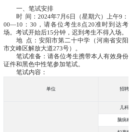
一、
笔试安排
时
间：
2024年7月6日（星期六）上午9：
00—10：30，请各位考生8点
2
0准时到达考
场。考试开始后15分钟，迟到考生不得入场。
地
点：安阳市第二十中学（河南省安阳
市文峰区解放大道
273号）。
笔试准备：
请各位考生携带本人有效身份
证件和黑色中性笔参加笔试。
笔试内容：
单位
招聘
儿科
脑病科