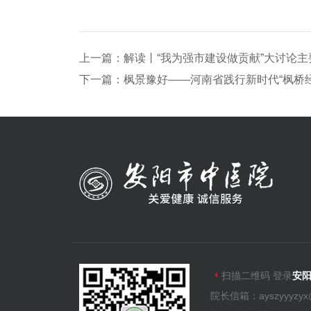
上一篇：
解读丨“我为强市建设做贡献”大讨论主
下一篇：
枫景豫好——河南省践行新时代“枫桥经

扫描二维码 登录
安
院长信箱：ayszyyyzyx