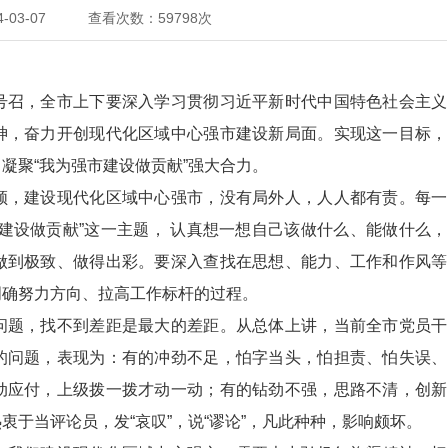
4-03-07 查看次数：59798次
召，全市上下要深入学习贯彻习近平新时代中国特色社会主义
神，奋力开创现代化区域中心强市建设新局面。实现这一目标，
凝聚“我为强市建设做贡献”强大合力。
，建设现代化区域中心强市，没有局外人，人人都有责。每一
建设做贡献”这一主题， 认真想一想自己该做什么、能做什么，
做到极致、做得出彩。要深入查找在思想、能力、工作和作风等
明确努力方向、拉高工作标杆的过程。
题，找不到差距是最大的差距。从总体上讲，当前全市党员干
的问题，表现为：有的冲劲不足，怕字当头，怕担责、怕失误、
动应付，上级拨一拨才动一动；有的钻劲不强，思路不清，创新
于当评论员，发“哀叹”，说“谬论”，凡此种种，影响颇坏。