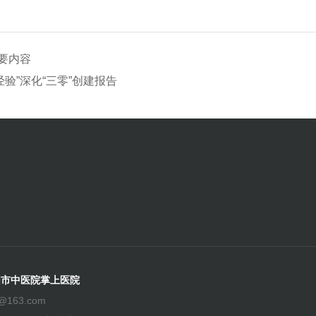
要内容
验”深化“三零”创建报告
阳市中医院掌上医院
@163.com