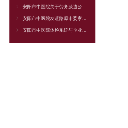

安阳市中医院关于劳务派遣公司的招标（二次） 流标公告

安阳市中医院友谊路原市委家属院改造项目施工单位招标 中标结果公告

安阳市中医院体检系统与企业职工体检平台接口服务采购项目 竞争性谈判公告