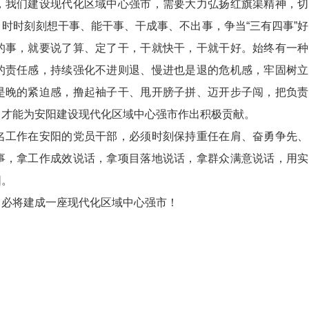
我们建设现代化区域中心强市，需要大力弘扬红旗渠精神，切
时时刻刻想干事、能干事、干成事、不出事，争当“三有四事”好
的事，就要说了算、定了干，干就快干，干就干好。始终有一种
的责任感，持续强化不进则退、慢进也是退的危机感，牢固树立
是晚的紧迫感，撸起袖子干、甩开膀子拼、迈开步子闯，把负责
，才能为安阳建设现代化区域中心强市作出积极贡献。
工作在安阳的党员干部，必须时刻保持重任在肩、奋勇争先、
事，拿工作成效说话，拿项目落地说话，拿群众满意说话，用实
阳。
必将建成一座现代化区域中心强市！